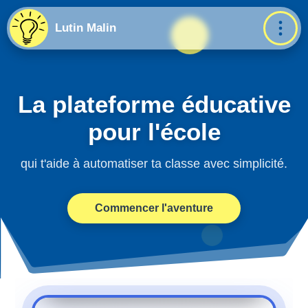
Lutin Malin
La plateforme éducative
pour l'école
qui t'aide à automatiser ta classe avec simplicité.
✕
Commencer l'aventure
1. Choisis le cœur du mot
+
2. Ajoute un début ou une fin
3. Écoute ton mot