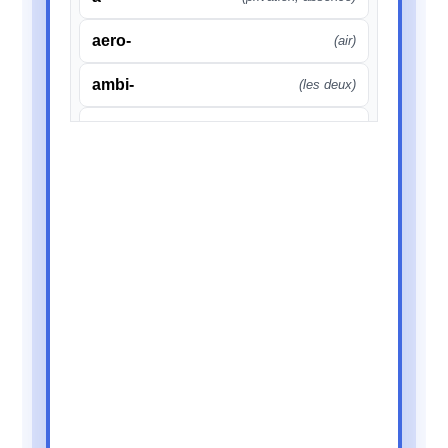
aero-
(air)
ambi-
(les deux)
amphi-
(autour, double)
ante-
(avant)
anti-
(contre)
auto-
(par soi-même)
bi-
(deux)
bio-
(vie)
chrono-
(temps)
circum-
(autour)