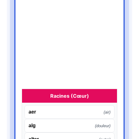
co-
(avec)
de-
(action contraire)
dia-
(à travers)
dys-
(difficulté, anomalie)
epi-
(sur, au-dessus)
eu-
(bien, bon)
ex-
(hors de, ancien)
Racines (Cœur)
extra-
(en dehors, extrême)
aer
(air)
geo-
(terre)
alg
(douleur)
hemi-
(moitié)