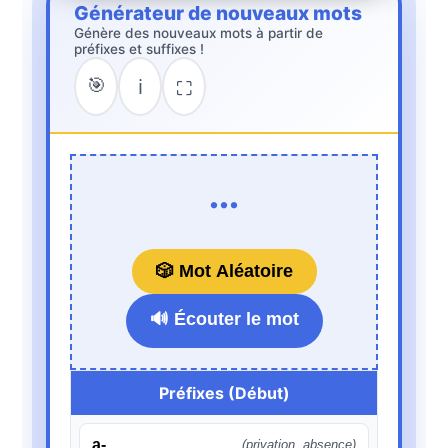
Générateur de nouveaux mots
Génère des nouveaux mots à partir de
préfixes et suffixes !
🎯
ℹ️
⛶
...
🎲 Mot Aléatoire
🔊 Écouter le mot
Préfixes (Début)
a-
(privation, absence)