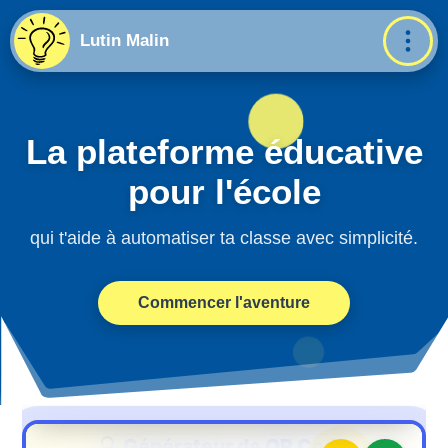
Lutin Malin
La plateforme éducative
pour l'école
qui t'aide à automatiser ta classe avec simplicité.
Commencer l'aventure
Voulez-vous vraiment effacer
Valider
ce QR Code ?
🔍
Générateur de QR Code