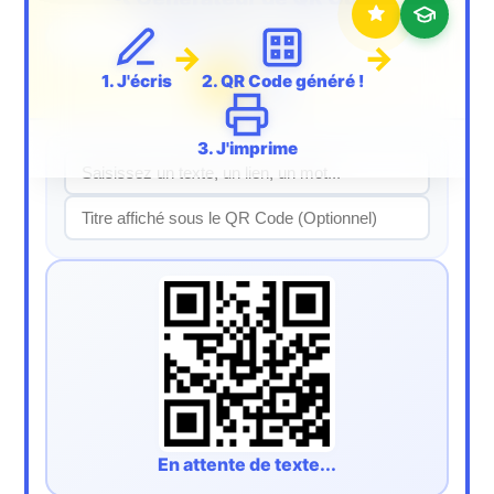
SIMPLE
CLASSE (TNI)
→
→
1. J'écris
2. QR Code généré !
3. J'imprime
En attente de texte...