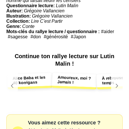
homme qui faisait fleurir les cerisiers
Questionnaire lecture:
Lutin Malin
Auteur:
Grégoire Vallancien
Illustration:
Grégoire Vallancien
Collection:
Lire C'est Partir
Genre:
Conte
Mots-clés du rallye lecture / questionnaire :
#aider
#sagesse
#don
#générosité
#Japon
Continue ton
rallye lecture sur Lutin
Malin !
Amoureux, moi ?
Alice Baba et les
À rebrousse
Jamais !
40 korrigans
temps
Vous aimez cette ressource ?