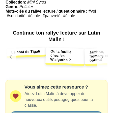
Collection:
Mini Syros
Genre:
Policier
Mots-clés du rallye lecture / questionnaire :
#vol
#solidarité
#école
#pauvreté
#école
Continue ton
rallye lecture sur Lutin
Malin !
Qui a fouillé
Le chat de Tigali
Jambon,
chez les
fromage et
Wisigoths ?
potiron
Vous aimez cette ressource ?
Aidez Lutin Malin à développer de
nouveaux outils pédagogiques pour la
classe.