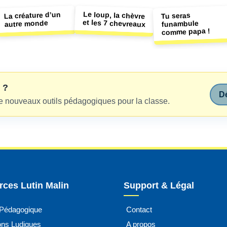
Le loup, la chèvre
La créature d’un
Tu seras
et les 7 chevreaux
autre monde
funambule
comme papa !
 ?
Dé
e nouveaux outils pédagogiques pour la classe.
ces Lutin Malin
Support & Légal
 Pédagogique
Contact
ions Ludiques
A propos