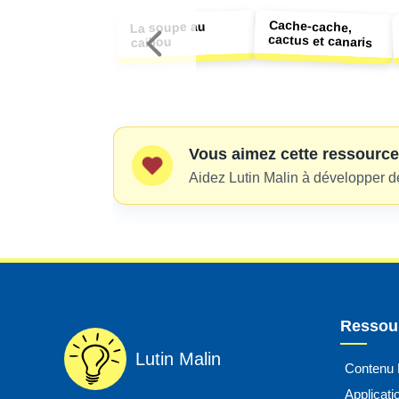
Cache-cache,
La soupe au
cactus et canaris
caillou
Vous aimez cette ressource
Aidez Lutin Malin à développer d
Ressour
Lutin Malin
Contenu
Applicat