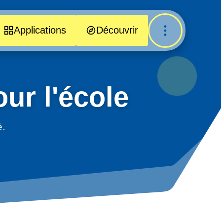
Applications
Découvrir
ur l'école
é.