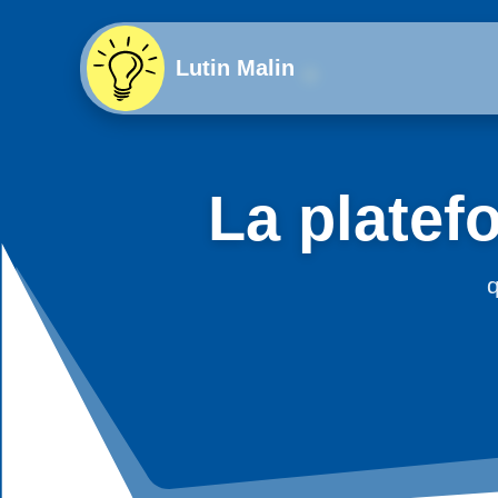
Lutin Malin
La platef
q