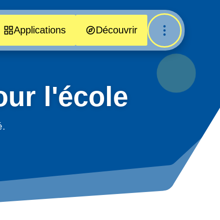
Applications
Découvrir
ur l'école
é.