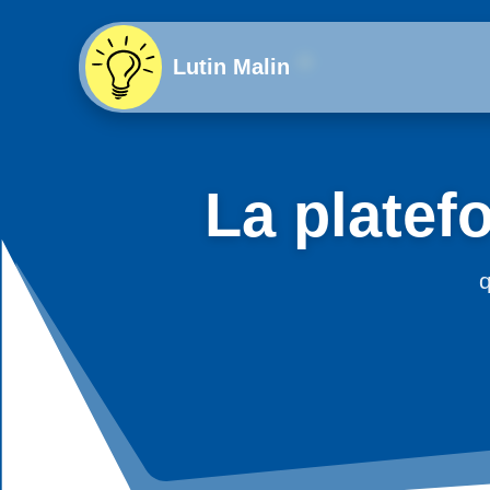
Lutin Malin
La platef
q