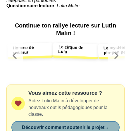
l'éléphant en pantoufles
Questionnaire lecture:
Lutin Malin
Continue ton
rallye lecture sur Lutin
Malin !
Le cirque de
Le mystère d
Homme de
Lulu
pin-pon perd
couleur
Vous aimez cette ressource ?
Aidez Lutin Malin à développer de
nouveaux outils pédagogiques pour la
classe.
Découvrir comment soutenir le projet
→