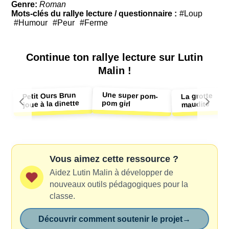
Genre:
Roman
Mots-clés du rallye lecture / questionnaire :
#Loup
#Humour
#Peur
#Ferme
Continue ton
rallye lecture sur Lutin
Malin !
Une super pom-
Petit Ours Brun
La grotte
pom girl
joue à la dinette
maudite
Vous aimez cette ressource ?
Aidez Lutin Malin à développer de
nouveaux outils pédagogiques pour la
classe.
Découvrir comment soutenir le projet
→