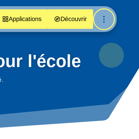
Applications
Découvrir
ur l'école
é.