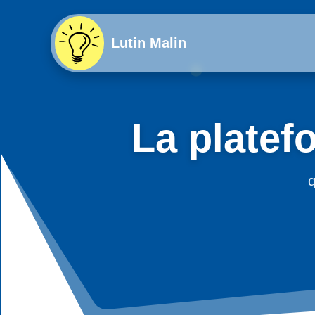
Lutin Malin
La platef
q