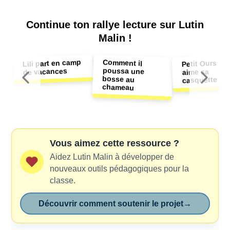
Continue ton
rallye lecture sur Lutin
Malin !
Comment il
poussa une
bosse au
Lili part en camp
Petit Ours Br
de vacances
aime sa
casquette
chameau
Vous aimez cette ressource ?
Aidez Lutin Malin à développer de
nouveaux outils pédagogiques pour la
classe.
Découvrir comment soutenir le projet
→