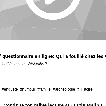
 / questionnaire en ligne:
Qui a fouillé chez les
 fouillé chez les Wisigoths ?
:
#enquête
#humour
#famille
#archéologie
#Histoire
Continue ton
rallye lecture sur Lutin Malin !