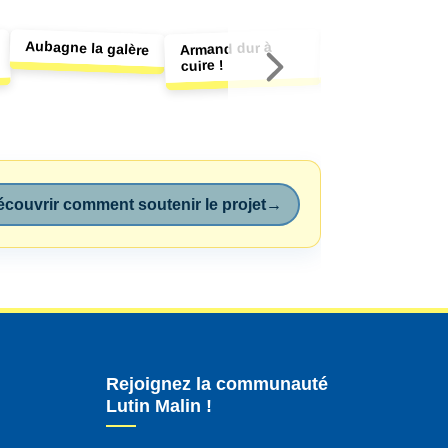
Aubagne la galère
Dure rentrée po
Armand dur à
Achille
cuire !
couvrir comment soutenir le projet
→
Rejoignez la communauté
Lutin Malin !