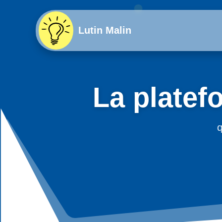
Lutin Malin
La platef
q