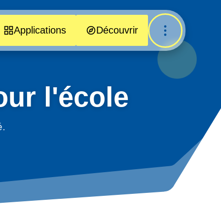
Applications
Découvrir
ur l'école
é.