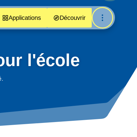
Applications
Découvrir
ur l'école
é.