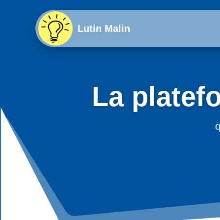
Lutin Malin
La platef
q