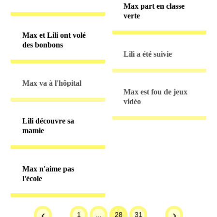
Max part en classe
verte
Max et Lili ont volé
des bonbons
Lili a été suivie
Max va à l'hôpital
Max est fou de jeux
vidéo
Lili découvre sa
mamie
Max n'aime pas
l'école
‹
›
1
...
28
31