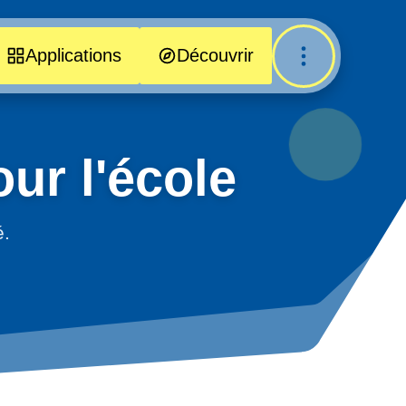
Applications
Découvrir
ur l'école
é.