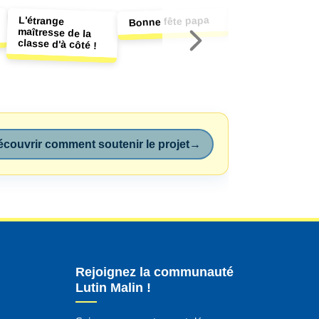
Le cirque Patatr
L'étrange
maîtresse de la
Bonne fête papa
classe d'à côté !
couvrir comment soutenir le projet
→
Rejoignez la communauté
Lutin Malin !