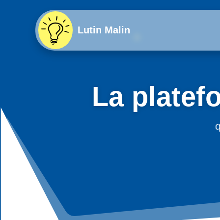
Lutin Malin
La platef
q