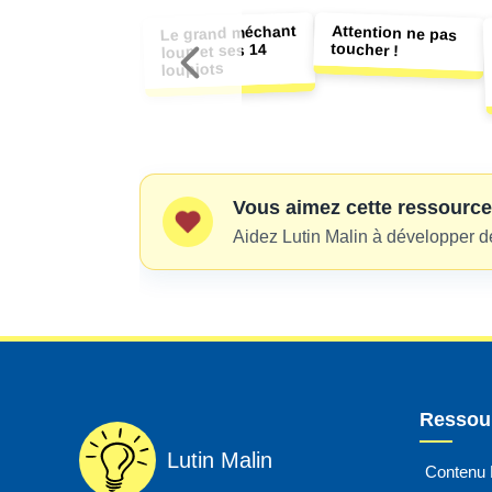
Attention ne pas
Le grand méchant
toucher !
loup et ses 14
loupiots
Vous aimez cette ressource
Aidez Lutin Malin à développer d
Ressour
Lutin Malin
Contenu