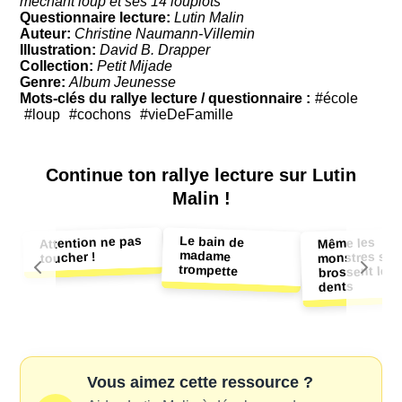
méchant loup et ses 14 loupiots
Questionnaire lecture:
Lutin Malin
Auteur:
Christine Naumann-Villemin
Illustration:
David B. Drapper
Collection:
Petit Mijade
Genre:
Album Jeunesse
Mots-clés du rallye lecture / questionnaire :
#école
#loup
#cochons
#vieDeFamille
Continue ton
rallye lecture sur Lutin
Malin !
Le bain de
Attention ne pas
Même les
madame
monstres se
toucher !
trompette
brossent les
dents
Vous aimez cette ressource ?