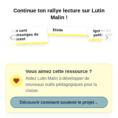
Continue ton
rallye lecture sur Lutin
Malin !
Etoile
Igor et les 3
Les cent
petits cocho
mensonges de
Vincent
Vous aimez cette ressource ?
Aidez Lutin Malin à développer de
nouveaux outils pédagogiques pour la
classe.
Découvrir comment soutenir le projet
→