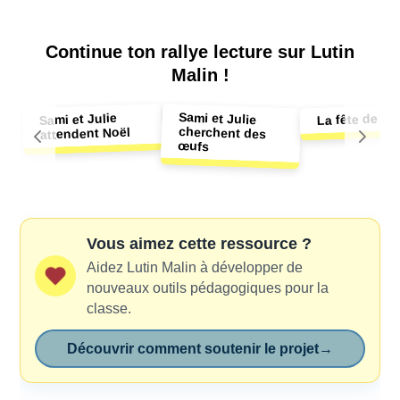
Continue ton
rallye lecture sur Lutin
Malin !
Sami et Julie
cherchent des
La fête de Sa
Sami et Julie
attendent Noël
œufs
Vous aimez cette ressource ?
Aidez Lutin Malin à développer de
nouveaux outils pédagogiques pour la
classe.
Découvrir comment soutenir le projet
→