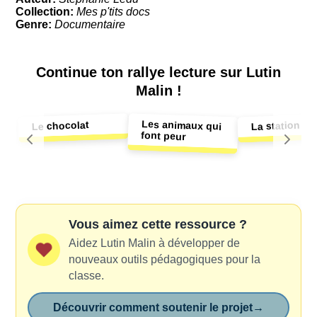
Collection:
Mes p'tits docs
Genre:
Documentaire
Continue ton
rallye lecture sur Lutin
Malin !
Les animaux qui
La station de
Le chocolat
font peur
Vous aimez cette ressource ?
Aidez Lutin Malin à développer de
nouveaux outils pédagogiques pour la
classe.
Découvrir comment soutenir le projet
→