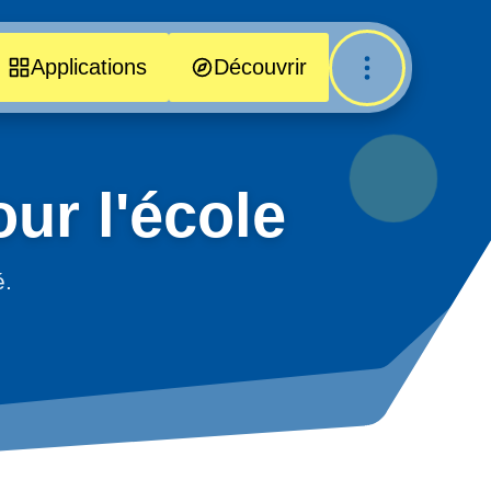
Applications
Découvrir
ur l'école
é.