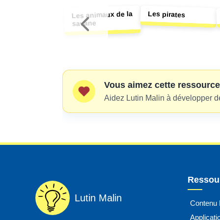
Les pirates
Les animaux de la
savane
Vous aimez cette ressource
Aidez Lutin Malin à développer d
Ressour
Lutin Malin
Contenu
Applicat