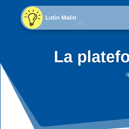
Lutin Malin
La platef
q