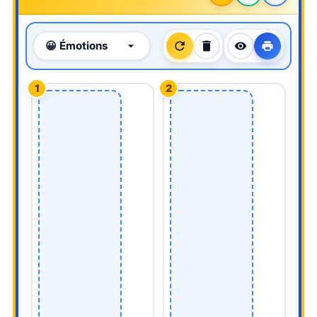
😀 Émotions
1
2