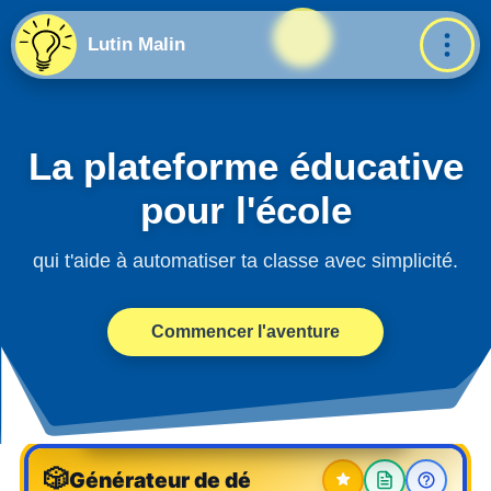
Lutin Malin
🧩
Comment créer ton dé ?
✕
La plateforme éducative
Conçois ton dé sur mesure, imprime-le
pour l'école
et assemble-le en 4 étapes simples !
qui t'aide à automatiser ta classe avec simplicité.
2. DÉCOUPER
1. IMPRIMER
3. PLIER
4. JOUER !
Commencer l'aventure
🖨️
✂️
💧
🎲
🎲
Générateur de dé