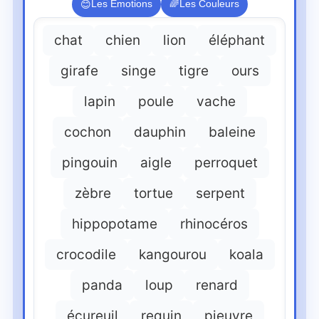
Les Émotions
🌈
Les Couleurs
😊
chat
chien
lion
éléphant
girafe
singe
tigre
ours
lapin
poule
vache
cochon
dauphin
baleine
pingouin
aigle
perroquet
zèbre
tortue
serpent
hippopotame
rhinocéros
crocodile
kangourou
koala
panda
loup
renard
écureuil
requin
pieuvre