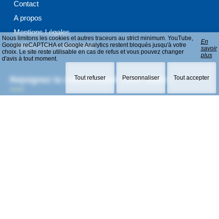
Contact
A propos
Mentions Légales
Nous limitons les cookies et autres traceurs au strict minimum. YouTube,
En
Google reCAPTCHA et Google Analytics restent bloqués jusqu'à votre
Politique de confidentialité
savoir
choix. Le site reste utilisable en cas de refus et vous pouvez changer
plus
d'avis à tout moment.
Tout refuser
Personnaliser
Tout accepter
Rejoignez la communauté Lutin Malin !
Suivez nos aventures et découvrez nos nouveautés en avant-
première.
© 2026 Lutin Malin. Tous droits réservés.