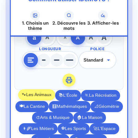
1. Choisis un
2. Découvre les
3. Afficher-les
CASSE
TAILLE
thème
mots
A
a
A
A
A
A
LONGUEUR
POLICE
🐾
Les Animaux
📚
L'École
🏃
La Récréation
🍽️
La Cantine
🧮
Mathématiques
📐
Géométrie
🏠
🎨
Arts & Musique
La Maison
⚽
👨‍🌾
Les Métiers
Les Sports
🚀
L'Espace