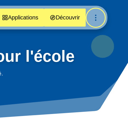
Applications
Découvrir
ur l'école
é.