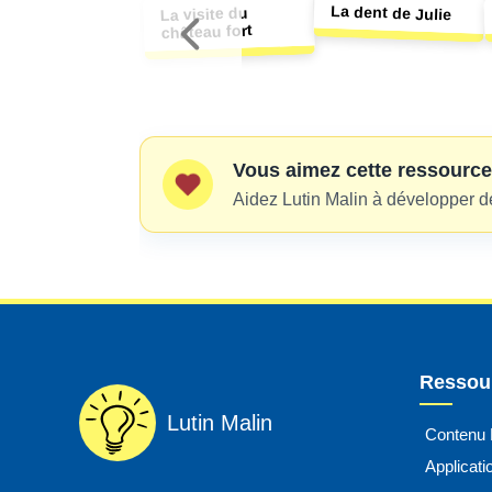
La dent de Julie
La visite du
château fort
Vous aimez cette ressource
Aidez Lutin Malin à développer d
Ressour
Lutin Malin
Contenu
Applicat