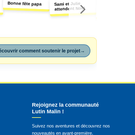
Bonne fête papa
Le grand mécha
loup et ses 
Sami et Julie
attendent Noël
loupiots
couvrir comment soutenir le projet
→
Rejoignez la communauté
Lutin Malin !
Suivez nos aventures et découvrez nos
nouveautés en avant-première.