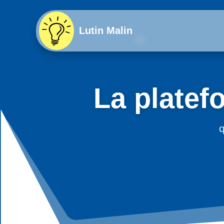
Lutin Malin
La platef
q