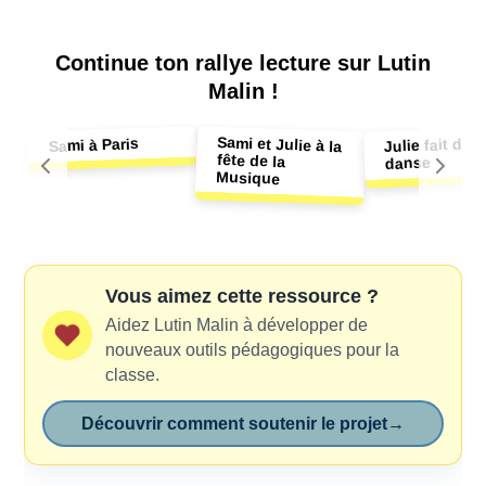
Continue ton
rallye lecture sur Lutin
Malin !
Sami et Julie à la
fête de la
Julie fait de l
Sami à Paris
danse
Musique
Vous aimez cette ressource ?
Aidez Lutin Malin à développer de
nouveaux outils pédagogiques pour la
classe.
Découvrir comment soutenir le projet
→